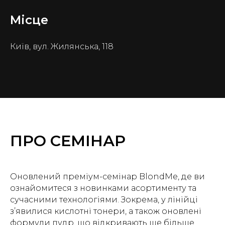
Місце
Київ, вул. Жилянська, 118
ПРО СЕМІНАР
Оновлений преміум-семінар BlondMe, де ви
ознайомитеся з новинками асортименту та
сучасними технологіями. Зокрема, у лінійці
з’явилися кислотні тонери, а також оновлені
формули пудр, що відкривають ще більше