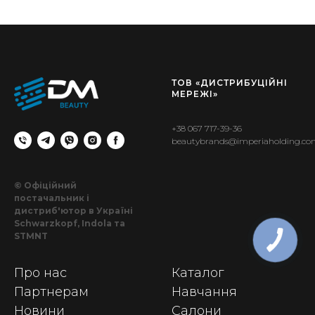
ТОВ «ДИСТРИБУЦІЙНІ
МЕРЕЖІ»
+38 067 717-39-36
beautybrands@imperiaholding.c
© Офіційний
постачальник і
дистриб'ютор в Україні
Schwarzkopf, Indola та
STMNT
Про нас
Каталог
Партнерам
Навчання
Новини
Салони